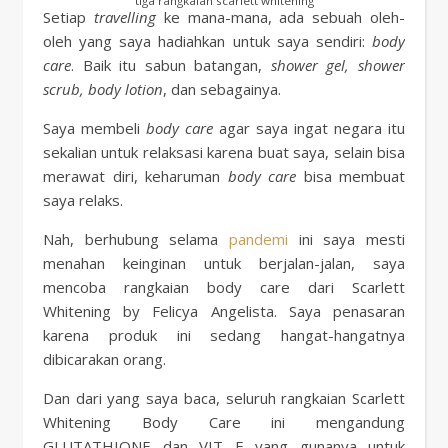
tiga rangkaian scarlett whitening
Setiap
travelling
ke mana-mana, ada sebuah oleh-
oleh yang saya hadiahkan untuk saya sendiri:
body
care
. Baik itu sabun batangan,
shower gel, shower
scrub, body lotion
, dan sebagainya.
Saya membeli
body care
agar saya ingat negara itu
sekalian untuk relaksasi karena buat saya, selain bisa
merawat diri, keharuman
body care
bisa membuat
saya relaks.
Nah, berhubung selama
pandemi
ini saya mesti
menahan keinginan untuk berjalan-jalan, saya
mencoba rangkaian body care dari Scarlett
Whitening by Felicya Angelista. Saya penasaran
karena produk ini sedang hangat-hangatnya
dibicarakan orang.
Dan dari yang saya baca, seluruh rangkaian Scarlett
Whitening Body Care ini mengandung
GLUTATHIONE dan VIT E yang gunanya untuk