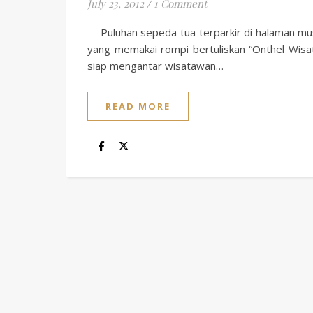
July 23, 2012
/
1 Comment
Puluhan sepeda tua terparkir di halaman museu
yang memakai rompi bertuliskan “Onthel Wisa
siap mengantar wisatawan…
READ MORE