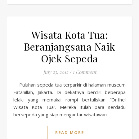
Wisata Kota Tua:
Beranjangsana Naik
Ojek Sepeda
July 23, 2012
/
1 Comment
Puluhan sepeda tua terparkir di halaman museum
Fatahillah, Jakarta. Di dekatnya berdiri beberapa
lelaki yang memakai rompi bertuliskan “Onthel
Wisata Kota Tua”. Mereka itulah para serdadu
bersepeda yang siap mengantar wisatawan…
READ MORE