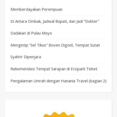
Memberdayakan Perempuan
Di Antara Ombak, Jadwal Bupati, dan Jadi “Dokter”
Dadakan di Pulau Moyo
Mengintip “Sel Tikus” Boven Digoel, Tempat Sutan
Syahrir Dipenjara
Rekomendasi Tempat Sarapan di Ecopark Tebet
Pengalaman Umrah dengan Hanania Travel (bagian 2)