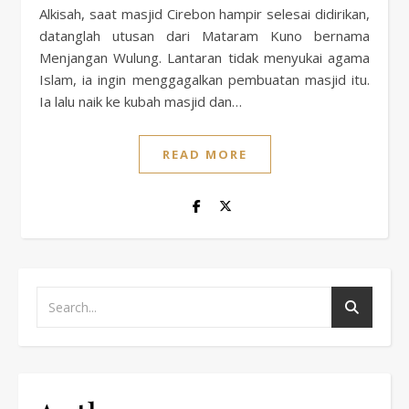
Alkisah, saat masjid Cirebon hampir selesai didirikan,
datanglah utusan dari Mataram Kuno bernama
Menjangan Wulung. Lantaran tidak menyukai agama
Islam, ia ingin menggagalkan pembuatan masjid itu.
Ia lalu naik ke kubah masjid dan…
READ MORE