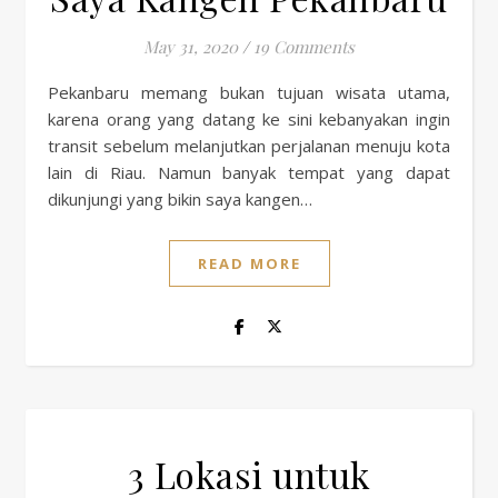
May 31, 2020
/
19 Comments
Pekanbaru memang bukan tujuan wisata utama,
karena orang yang datang ke sini kebanyakan ingin
transit sebelum melanjutkan perjalanan menuju kota
lain di Riau. Namun banyak tempat yang dapat
dikunjungi yang bikin saya kangen…
READ MORE
3 Lokasi untuk