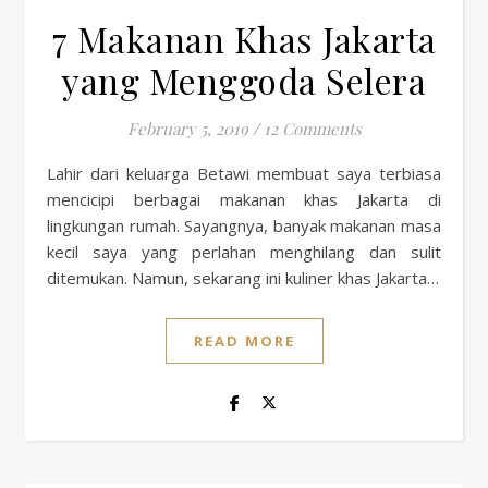
7 Makanan Khas Jakarta
yang Menggoda Selera
February 5, 2019
/
12 Comments
Lahir dari keluarga Betawi membuat saya terbiasa
mencicipi berbagai makanan khas Jakarta di
lingkungan rumah. Sayangnya, banyak makanan masa
kecil saya yang perlahan menghilang dan sulit
ditemukan. Namun, sekarang ini kuliner khas Jakarta…
READ MORE