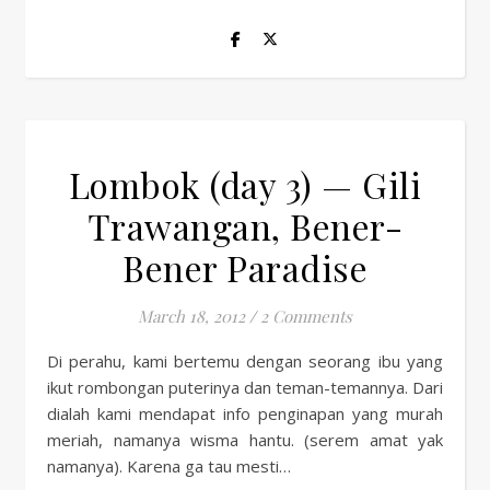
Lombok (day 3) — Gili
Trawangan, Bener-
Bener Paradise
March 18, 2012
/
2 Comments
Di perahu, kami bertemu dengan seorang ibu yang
ikut rombongan puterinya dan teman-temannya. Dari
dialah kami mendapat info penginapan yang murah
meriah, namanya wisma hantu. (serem amat yak
namanya). Karena ga tau mesti…