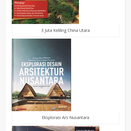
3 Juta Keliling China Utara
Eksplorasi Ars Nusantara