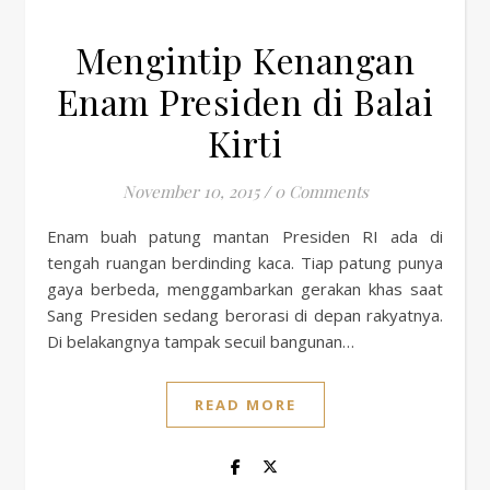
Mengintip Kenangan
Enam Presiden di Balai
Kirti
November 10, 2015
/
0 Comments
Enam buah patung mantan Presiden RI ada di
tengah ruangan berdinding kaca. Tiap patung punya
gaya berbeda, menggambarkan gerakan khas saat
Sang Presiden sedang berorasi di depan rakyatnya.
Di belakangnya tampak secuil bangunan…
READ MORE