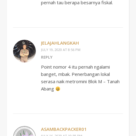
pernah tau berapa besarnya fiskal.
JELAJAHLANGKAH
JULY 19, 2020 AT 8:56 PM
REPLY
Point nomor 4 itu pernah ngalami
banget, mbak. Penerbangan lokal
serasa naik metromini Blok M – Tanah
Abang
ASAMBACKPACKER01
JULY 16, 2020 AT 10:38 PM