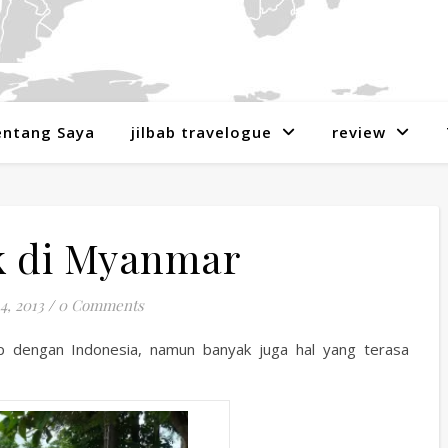
entang Saya
jilbab travelogue
review
k di Myanmar
4, 2013
/
0 Comments
 dengan Indonesia, namun banyak juga hal yang terasa