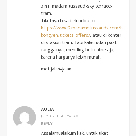
3in1: madam tussaud-sky terrace-
tram.
Tiketnya bisa beli online di
https://www2.madametussauds.com/hong-
kong/en/tickets-offers/
, atau di konter
di stasiun tram. Tapi kalau udah pasti
tanggalnya, mending beli online aja,
karena harganya lebih murah.
met jalan-jalan
AULIA
JULY 3, 2016 AT 7:41 AM
REPLY
Assalamualaikum kak, untuk tiket