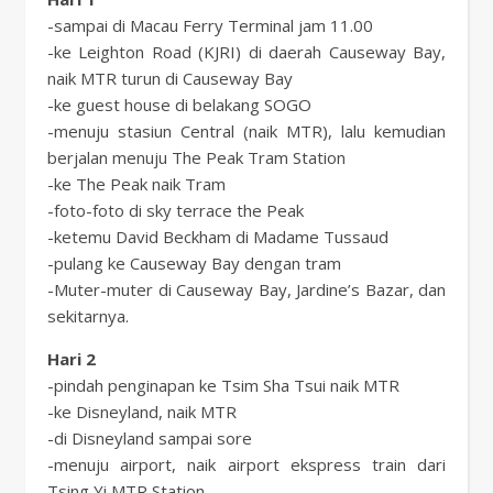
-sampai di Macau Ferry Terminal jam 11.00
-ke Leighton Road (KJRI) di daerah Causeway Bay,
naik MTR turun di Causeway Bay
-ke guest house di belakang SOGO
-menuju stasiun Central (naik MTR), lalu kemudian
berjalan menuju The Peak Tram Station
-ke The Peak naik Tram
-foto-foto di sky terrace the Peak
-ketemu David Beckham di Madame Tussaud
-pulang ke Causeway Bay dengan tram
-Muter-muter di Causeway Bay, Jardine’s Bazar, dan
sekitarnya.
Hari 2
-pindah penginapan ke Tsim Sha Tsui naik MTR
-ke Disneyland, naik MTR
-di Disneyland sampai sore
-menuju airport, naik airport ekspress train dari
Tsing Yi MTR Station