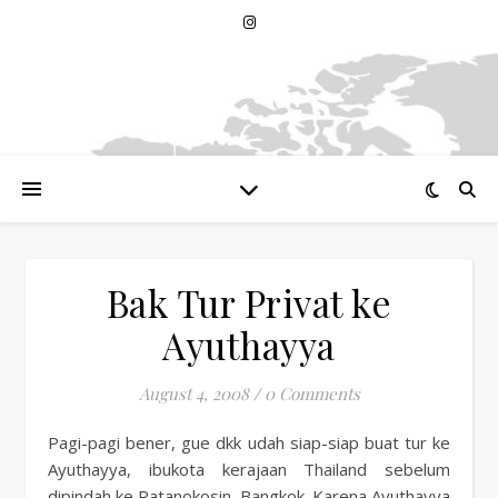
Bak Tur Privat ke
Ayuthayya
August 4, 2008
/
0 Comments
Pagi-pagi bener, gue dkk udah siap-siap buat tur ke
Ayuthayya, ibukota kerajaan Thailand sebelum
dipindah ke Ratanokosin, Bangkok. Karena Ayuthayya