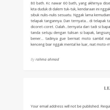
80 bath. Kc nawar 60 bath, yang akhirnya dise
kita duduk di dalem tuk-tuk, kendaraan ini nggak 
sibuk nulis-nulis sesuatu. Nggak lama kemudia
telapak tangannya. Dan ternyata… di telapak ta
dicoret-coret. Oalah…ternyata dari tadi si ba
tanda setuju dengan tulisan si bapak, langsun
bener… tadinya gue berniat moto sambil na
kenceng biar nggak mental ke luar, niat moto-
By
rahma ahmad
LE
Your email address will not be published.
Requi