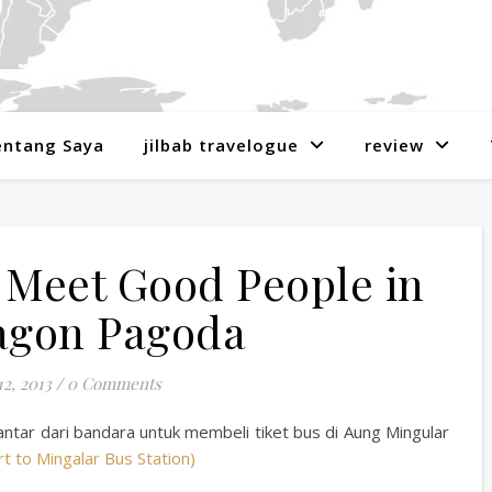
entang Saya
jilbab travelogue
review
 Meet Good People in
gon Pagoda
2, 2013
/
0 Comments
antar dari bandara untuk membeli tiket bus di Aung Mingular
 to Mingalar Bus Station)