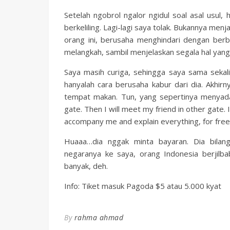
Setelah ngobrol ngalor ngidul soal asal usul
berkeliling. Lagi-lagi saya tolak. Bukannya men
orang ini, berusaha menghindari dengan berba
melangkah, sambil menjelaskan segala hal yang
Saya masih curiga, sehingga saya sama sekal
hanyalah cara berusaha kabur dari dia. Akhirn
tempat makan. Tun, yang sepertinya menyadari
gate. Then I will meet my friend in other gate. 
accompany me and explain everything, for free. 
Huaaa…dia nggak minta bayaran. Dia bilang
negaranya ke saya, orang Indonesia berjilb
banyak, deh.
Info: Tiket masuk Pagoda $5 atau 5.000 kyat
By
rahma ahmad