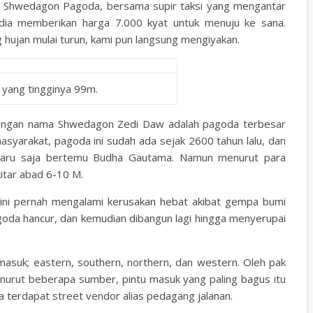
 ke Shwedagon Pagoda, bersama supir taksi yang mengantar
 dia memberikan harga 7.000 kyat untuk menuju ke sana.
 hujan mulai turun, kami pun langsung mengiyakan.
yang tingginya 99m.
engan nama Shwedagon Zedi Daw adalah pagoda terbesar
syarakat, pagoda ini sudah ada sejak 2600 tahun lalu, dan
baru saja bertemu Budha Gautama. Namun menurut para
itar abad 6-10 M.
 ini pernah mengalami kerusakan hebat akibat gempa bumi
goda hancur, dan kemudian dibangun lagi hingga menyerupai
asuk; eastern, southern, northern, dan western. Oleh pak
enurut beberapa sumber, pintu masuk yang paling bagus itu
na terdapat street vendor alias pedagang jalanan.