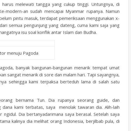
 harus melewati tangga yang cukup tinggi. Untungnya, di
k. Ke-modern-an sudah mencapai Myanmar rupanya. Namun
Sebelum pintu masuk, terdapat pemeriksaan menggunakan x-
 dari semua pengunjung yang dateng, cuma kami saja yang
angatnya isu soal konflik antar Islam dan Budha.
ator menuju Pagoda
 Pagoda, banyak bangunan-bangunan menarik tempat umat
akan sangat menarik di sore dan malam hari. Tapi sayangnya,
nya sehingga kami terpaksa berteduh lama di salah satu
seorang bernama Tun. Dia rupanya seorang guide, dan
dana kami terbatas, saya menolak tawaran dia. Alih-laih
r ngidul. Dia bertanyadarimana saya berasal. Setelah saya
rtama kalinya dia melihat orang Indonesia, berjilbab pula, di