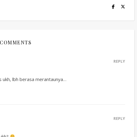
 COMMENTS
REPLY
us ukh, lbh berasa merantaunya…
REPLY
 ukh?