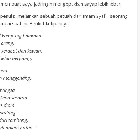
 membuat saya jadi ingin mengepakkan sayap lebih lebar.
 penulis, melainkan sebuah petuah dari Imam Syafii, seorang
pai saat ini. Berikut kutipannya.
di kampung halaman.
 orang.
 kerabat dan kawan.
 lelah berjuang.
han.
ruh menggenang.
 mangsa.
 kena sasaran.
us diam
mandang.
 dari tambang.
 di dalam hutan. “